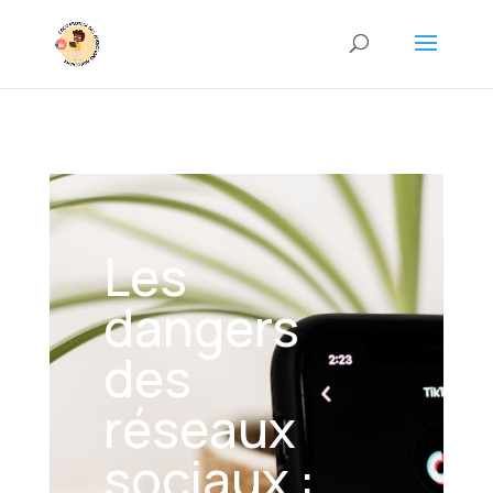
Les
dangers
des
réseaux
sociaux :