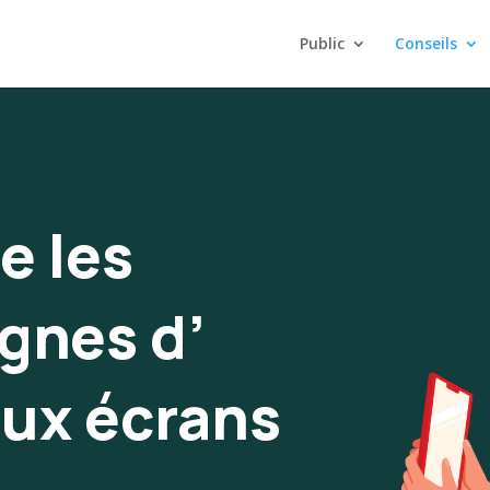
Public
Conseils
e les
gnes d’
aux écrans