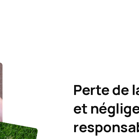
Perte de 
et néglig
responsab