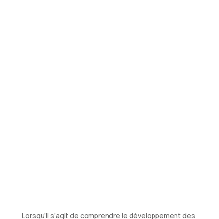
écrans de
manière
éducative
avec les
jeunes
enfants
Lorsqu’il s’agit de comprendre le développement des