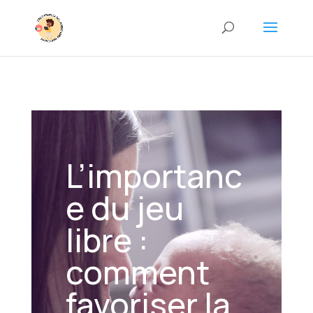
L’importanc
e du jeu
libre :
comment
favoriser la