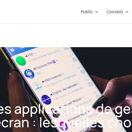
Public
Conseils
des applications de g
cran : lesquelles choi