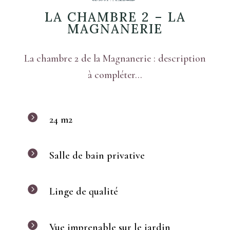
LA CHAMBRE 2 – LA
MAGNANERIE
La chambre 2 de la Magnanerie : description
à compléter…

24 m2

Salle de bain privative

Linge de qualité

Vue imprenable sur le jardin